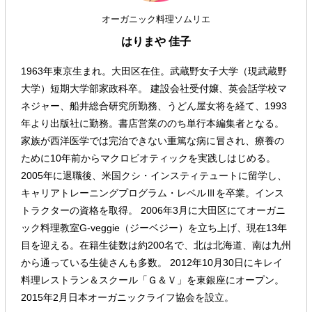
オーガニック料理ソムリエ
はりまや 佳子
1963年東京生まれ。大田区在住。武蔵野女子大学（現武蔵野
大学）短期大学部家政科卒。 建設会社受付嬢、英会話学校マ
ネジャー、船井総合研究所勤務、うどん屋女将を経て、1993
年より出版社に勤務。書店営業ののち単行本編集者となる。
家族が西洋医学では完治できない重篤な病に冒され、療養の
ために10年前からマクロビオティックを実践しはじめる。
2005年に退職後、米国クシ・インスティテュートに留学し、
キャリアトレーニングプログラム・レベルⅢを卒業。インス
トラクターの資格を取得。 2006年3月に大田区にてオーガニ
ック料理教室G-veggie（ジーベジー）を立ち上げ、現在13年
目を迎える。在籍生徒数は約200名で、北は北海道、南は九州
から通っている生徒さんも多数。 2012年10月30日にキレイ
料理レストラン＆スクール「Ｇ＆Ｖ」を東銀座にオープン。
2015年2月日本オーガニックライフ協会を設立。