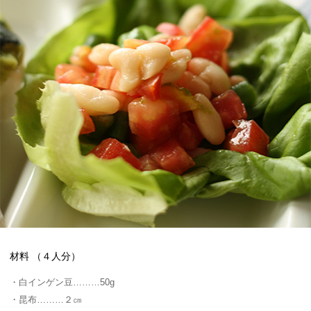
材料
（４人分）
白インゲン豆
50g
昆布
２㎝